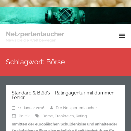
Netzperlentaucher
News die die Welt bewegen
Impressum
Schlagwort:
Börse
Datenschutzerklärung
Standard & Blöd’s – Ratingagentur mit dummen
Fehler
11. Januar 2016
Der Netzperlentaucher
Politik
Börse
,
Frankreich
,
Rating
Inmitten der europäischen Schuldenkrise und anhaltender
Spekulationen über eine mögliche Bonitätsabstufung für