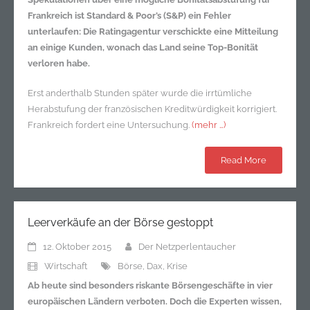
Frankreich ist Standard & Poor’s (S&P) ein Fehler
unterlaufen: Die Ratingagentur verschickte eine Mitteilung
an einige Kunden, wonach das Land seine Top-Bonität
verloren habe.
Erst anderthalb Stunden später wurde die irrtümliche
Herabstufung der französischen Kreditwürdigkeit korrigiert.
Frankreich fordert eine Untersuchung.
(mehr …)
Read More
Leerverkäufe an der Börse gestoppt
12. Oktober 2015
Der Netzperlentaucher
Wirtschaft
Börse
,
Dax
,
Krise
Ab heute sind besonders riskante Börsengeschäfte in vier
europäischen Ländern verboten. Doch die Experten wissen,