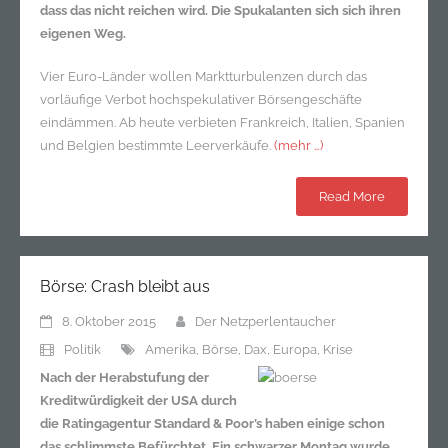
dass das nicht reichen wird. Die Spukalanten sich sich ihren
eigenen Weg.
Vier Euro-Länder wollen Marktturbulenzen durch das
vorläufige Verbot hochspekulativer Börsengeschäfte
eindämmen. Ab heute verbieten Frankreich, Italien, Spanien
und Belgien bestimmte Leerverkäufe.
(mehr …)
Read More
Börse: Crash bleibt aus
8. Oktober 2015
Der Netzperlentaucher
Politik
Amerika
,
Börse
,
Dax
,
Europa
,
Krise
Nach der Herabstufung der
Kreditwürdigkeit der USA durch
die Ratingagentur Standard & Poor’s haben einige schon
das schlimmste Befürchtet. Ein schwarzer Montag wurde